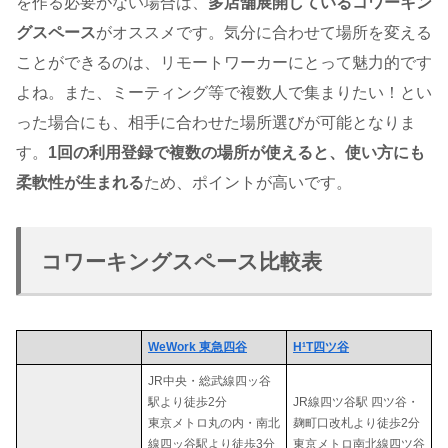
を作る必要がない場合は、
多店舗展開しているコワーキン
グスペース
がオススメです。気分に合わせて場所を変える
ことができるのは、リモートワーカーにとって魅力的です
よね。また、ミーティング等で複数人で集まりたい！とい
った場合にも、相手に合わせた場所選びが可能となりま
す。
1回の利用登録で複数の場所が使えると、使い方にも
柔軟性が生まれる
ため、ポイントが高いです。
コワーキングスペース比較表
WeWork 東急四谷
H¹T四ツ谷
JR中央・総武線四ッ谷
駅より徒歩2分
JR線四ツ谷駅 四ツ谷・
東京メトロ丸の内・南北
麹町口改札より徒歩2分
線四ッ谷駅より徒歩3分
東京メトロ南北線四ツ谷