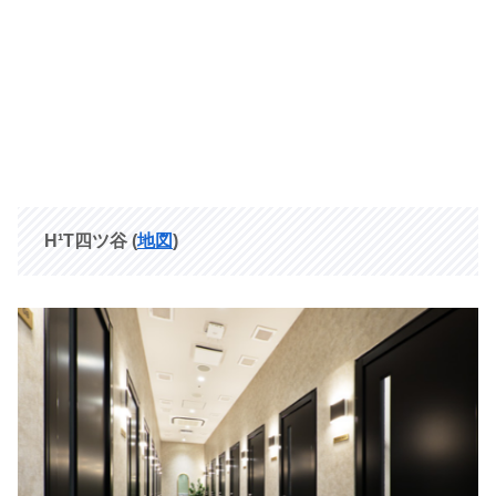
H¹T四ツ谷
(
地図
)