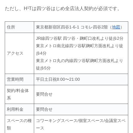
ただし、H¹Tは四ツ谷はじめ全店法人契約が必須です。
住所
東京都新宿区四谷1-6-1 コモレ四谷2階（
地図
）
JR線四ツ谷駅 四ツ谷・麹町口改札より徒歩2分
東京メトロ南北線四ツ谷駅麹町方面改札より徒
アクセス
歩4分
東京メトロ丸の内線四ツ谷駅麹町方面改札より
徒歩5分
営業時間
平日土日祝8:00〜21:00
契約/料金体
要問合せ
系
利用料金
要問合せ
スペースの種
コワーキングスペース/個室スペース/会議室スペ
類
ース