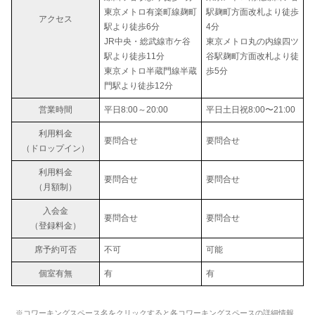
東京メトロ有楽町線麹町
駅麹町方面改札より徒歩
アクセス
駅より徒歩6分
4分
JR中央・総武線市ケ谷
東京メトロ丸の内線四ツ
駅より徒歩11分
谷駅麹町方面改札より徒
東京メトロ半蔵門線半蔵
歩5分
門駅より徒歩12分
営業時間
平日8:00～20:00
平日土日祝8:00〜21:00
利用料金
要問合せ
要問合せ
（ドロップイン）
利用料金
要問合せ
要問合せ
（月額制）
入会金
要問合せ
要問合せ
（登録料金）
席予約可否
不可
可能
個室有無
有
有
※コワーキングスペース名をクリックすると各コワーキングスペースの詳細情報