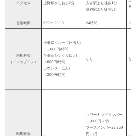
上野
アクセス
上野駅から徒歩2分
入谷駅より徒歩1分
京成
鶯谷駅より徒歩6分
営業時間
6:00〜23:30
24時間
24
半個室グループ(〜6人)
：1,600円/時間
利用料金
半個室シングル(1人)
なし
なし
（ドロップイン）
：800円/時間
カウンター(1人)
：300円/時間
コワーキングメンバー
11,000円～/月
ブースメンバー22,850
利用料金
円～/月