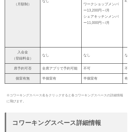
なし
41,
（月額制）
ワークショップメンバ
ー13,200円～/月
シェアキッチンメンバ
ー11,000円～/月
入会金
なし
なし
なし
（登録料金）
席予約可否
全席アプリで予約可能
不可
不可
個室有無
半個室有
半個室有
有
※コワーキングスペース名をクリックすると各コワーキングスペースの詳細情報
に飛びます。
コワーキングスペース詳細情報