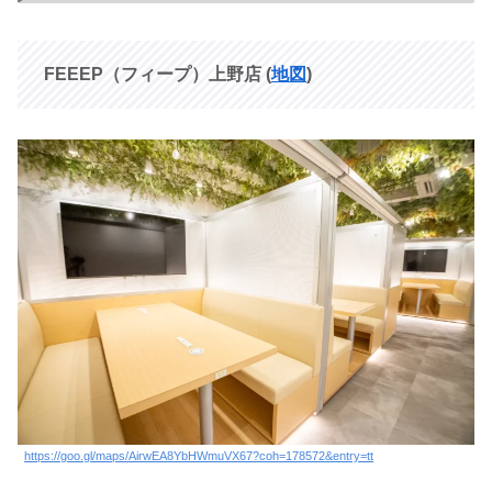
FEEEP（フィープ）上野店 (
地図
)
https://goo.gl/maps/AirwEA8YbHWmuVX67?coh=178572&entry=tt