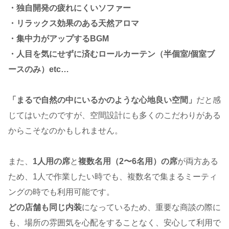
・独自開発の疲れにくいソファー
・リラックス効果のある天然アロマ
・集中力がアップするBGM
・人目を気にせずに済むロールカーテン（半個室/個室ブ
ースのみ）etc…
「まるで自然の中にいるかのような心地良い空間」
だと感
じてはいたのですが、空間設計にも多くのこだわりがある
からこそなのかもしれません。
また、
1人用の席
と
複数名用（2〜6名用）の席
が両方ある
ため、1人で作業したい時でも、複数名で集まるミーティ
ングの時でも利用可能です。
どの店舗も同じ内装
になっているため、重要な商談の際に
も、場所の雰囲気を心配をすることなく、安心して利用で