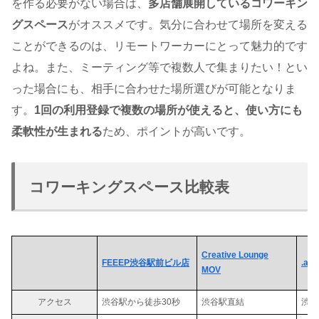
を作る必要がない場合は、
多店舗展開しているコワーキン
グスペース
がオススメです。気分に合わせて場所を変える
ことができるのは、リモートワーカーにとって魅力的です
よね。また、ミーティング等で複数人で集まりたい！とい
った場合にも、相手に合わせた場所選びが可能となりま
す。
1回の利用登録で複数の場所が使えると、使い方にも
柔軟性が生まれる
ため、ポイントが高いです。
コワーキングスペース比較表
Creative Lounge
FEEEP渋谷駅前ビル店
.and
MOV
アクセス
渋谷駅から徒歩30秒
渋谷駅直結
渋谷