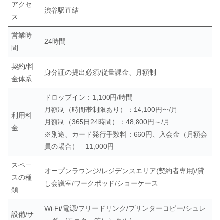
アクセ
渋谷駅直結
ス
営業時
24時間
間
契約/料
身分証の提出必須/従量課金、月額制
金体系
ドロップイン：1,100円/時間
月額制（時間帯制限あり）：14,100円〜/月
利用料
月額制（365日24時間）：48,800円～/月
金
※別途、カード発行手数料：660円、入会金（月額会
員の場合）：11,000円
スペー
オープンラウンジ/レジデンスエリア(契約者専用)/貸
スの種
し会議室/ワークポッド/ショーケース
類
Wi-Fi/電源/フリードリンク/プリンターコピー/シュレ
設備/サ