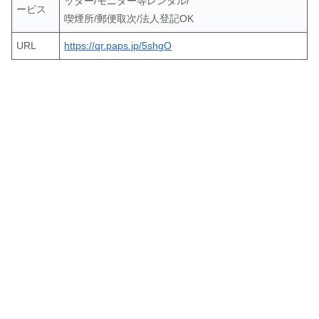
ッダー/モニター等レンタル/
ービス
喫煙所/郵便取次/法人登記OK
URL
https://qr.paps.jp/5shgO