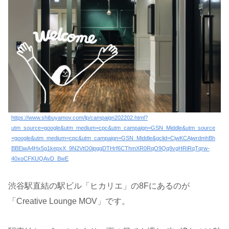
https://www.shibuyamov.com/lp/campaign202202.html?
utm_source=google&utm_medium=cpc&utm_campaign=GSN_Middle&utm_source
=google&utm_medium=cpc&utm_campaign=GSN_Middle&gclid=CjwKCAjwrdmhBh
BBEiwA4Hx5g1kepxX_9N2VtO0ipggDTHrf6CThmXR0RqO9Qq9vgHRiRqTqrw-
40xoCFKUQAvD_BwE
渋谷駅直結の駅ビル「ヒカリエ」の8Fにあるのが
「Creative Lounge MOV」です。