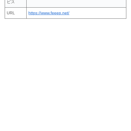
ビス
URL
https://www.feeep.net/