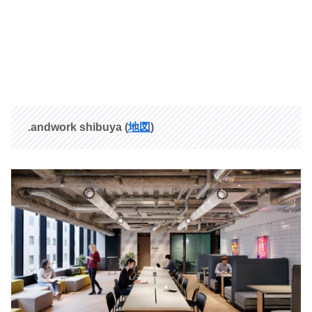
.andwork shibuya
(
地図
)