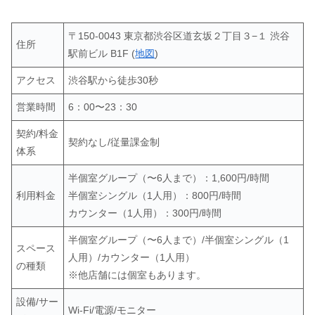
〒150-0043 東京都渋谷区道玄坂２丁目３−１ 渋谷
住所
駅前ビル B1F (
地図
)
アクセス
渋谷駅から徒歩30秒
営業時間
6：00〜23：30
契約/料金
契約なし/従量課金制
体系
半個室グループ（〜6人まで）：1,600円/時間
利用料金
半個室シングル（1人用）：800円/時間
カウンター（1人用）：300円/時間
半個室グループ（〜6人まで）/半個室シングル（1
スペース
人用）/カウンター（1人用）
の種類
※他店舗には個室もあります。
設備/サー
Wi-Fi/電源/モニター