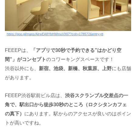
https://goo.gl/maps/AirwEA8YbHWmuVX67?coh=178572&entry=tt
FEEEPは、
「アプリで30秒で予約できる”はかどり空
間”」がコンセプト
のコワーキングスペースです！
渋谷以外にも、
新宿、池袋、新橋、秋葉原、上野
にも店舗
があります。
FEEEP渋谷駅前ビル店は、
渋谷スクランブル交差点の一
角で、駅出口から徒歩30秒のところ（ロクシタンカフェ
の真下）
にあります。駅からのアクセスが良いのはポイン
トが高いですね。