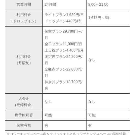
営業時間
24時間
8:00～21:00
利用料金
ライトプラン1,650円/日
1,678円～/時
（ドロップイン）
ドロップイン440円/時
個室プラン29,700円～/
月
全日プラン11,000円/月
土日祝プラン4,400円/月
利用料金
固定席プラン24,200円/
なし
（月額制）
月
全拠点プラン22,000円/
月
神奈川プラン18,700円/
月
入会金
なし
なし
（登録料金）
席予約可否
可能
可能
個室有無
有
有
※コワーキングスペース名をクリックすると各コワーキングスペースの詳細情報