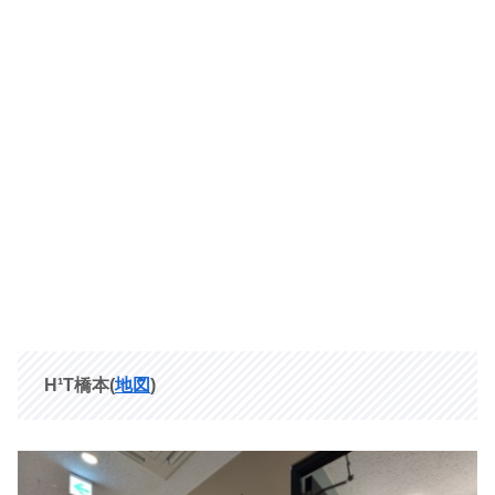
H¹T橋本(
地図
)