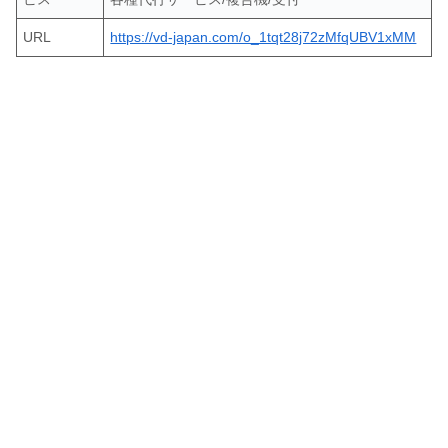
URL
https://vd-japan.com/o_1tqt28j72zMfqUBV1xMM