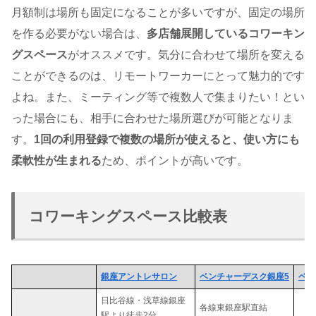
月額制は場所も固定になることが多いですが、固定の場所
を作る必要がない場合は、
多店舗展開しているコワーキン
グスペース
がオススメです。気分に合わせて場所を変える
ことができるのは、リモートワーカーにとって魅力的です
よね。また、ミーティング等で複数人で集まりたい！とい
った場合にも、相手に合わせた場所選びが可能となりま
す。
1回の利用登録で複数の場所が使えると、使い方にも
柔軟性が生まれる
ため、ポイントが高いです。
コワーキングスペース比較表
銀座アントレサロン
ベンチャーデスク銀座5
ベン
日比谷線・浅草線銀座
各線東銀座駅直結
駅より徒歩2分