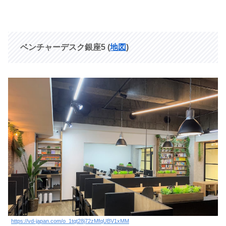
ベンチャーデスク銀座5
(
地図
)
https://vd-japan.com/o_1tqt28j72zMfqUBV1xMM