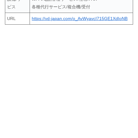
ビス
各種代行サービス/複合機/受付
URL
https://vd-japan.com/o_AvWyavcI715GE1XdIoNB