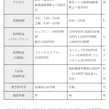
アクセス
東京メトロ銀座線銀座
各線
銀座線銀座駅より徒歩5
駅より徒歩5分
分
平日：7:00～23:00
営業時間
6:00～23:00
6:0
土曜：9:00～20:00
ロップイン：400円/時
220円/30分 追加15分毎
利用料金
間
220円 1,100円/7時間
なし
（ドロップイン）
最大1,000円/日
1,980円/13時間
モーニング6,600円/月
モー
利用料金
フリーデスクプラン：
ナイト8,800円/月 フリ
ナイ
（月額制）
9,505円/月
ータイム16,500円/月
ータ
契約事務手数料5,500円
契約
入会金
～11,000円 保証金1ヶ
～1
（登録料金）
月分
月分
席予約可否
会議室のみ可能
可能
可能
個室有無
有
有
有